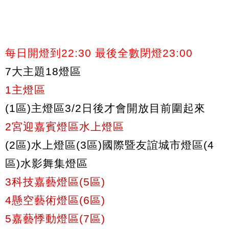
每日開燈到22:30 最後全數閉燈23:00
7大主題18燈區
1主燈區
(1區)主燈區3/2日後才會開放目前圍起來
2宮迎嘉賓燈區水上燈區
(2區)水上燈區(3區)國際暨友誼城市燈區(4
區)水影舞集燈區
3科技嘉藝燈區(5區)
4懸空藝術燈區(6區)
5嘉藝悸動燈區(7區)