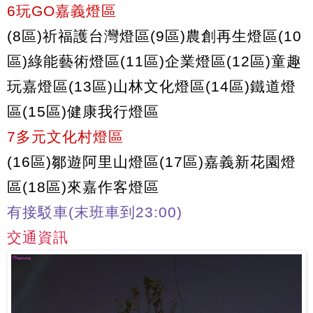
6玩GO嘉義燈區
(8區)祈福護台灣燈區(9區)農創再生燈區(10
區)綠能藝術燈區(11區)企業燈區(12區)童趣
玩嘉燈區(13區)山林文化燈區(14區)鐵道燈
區(15區)健康我行燈區
7多元文化村燈區
(16區)鄒遊阿里山燈區(17區)嘉義新花園燈
區(18區)來嘉作客燈區
有接駁車(末班車到23:00)
交通資訊