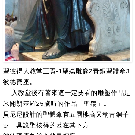
聖彼得大教堂三寶-1聖殤雕像2青銅聖體傘3
彼德寶座。
入教堂後有著來這一定要看的雕塑作品是
米開朗基羅25歲時的作品「聖殤」。
貝尼尼設計的聖體傘有五層樓高又稱青銅華
蓋，具說聖彼得的墓在其下方。