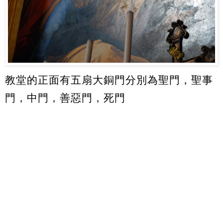
教堂的正面有五扇大銅門分別為聖門，聖事
門，中門，善惡門，死門