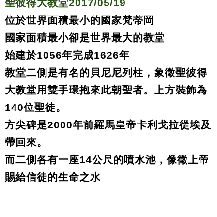
聖彼得大教堂2017/05/19
位於世界面積最小的國家梵蒂岡
國家面積最小卻是世界最大的教堂
始建於1056年完成1626年
教堂二側是有名的貝尼尼列柱，象徵聖彼得
大教堂用雙手環抱來此朝聖者。上方裝飾為
140位聖徒。
方尖碑是2000年前羅馬皇帝卡利戈拉從埃及
帶回來。
而二側各有一座14公尺的噴水池，像徵上帝
賜給信徒的生命之水