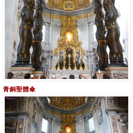
青銅聖體傘