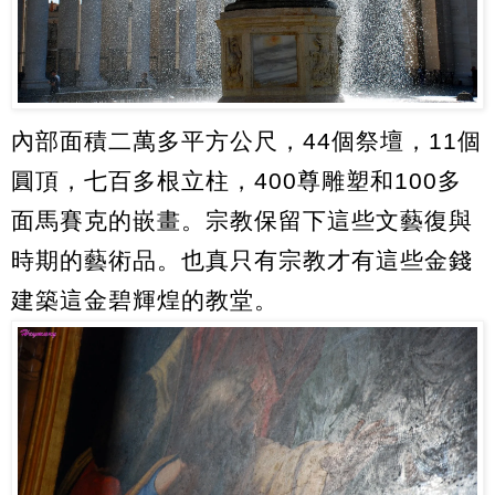
內部面積二萬多平方公尺，44個祭壇，11個
圓頂，七百多根立柱，400尊雕塑和100多
面馬賽克的嵌畫。宗教保留下這些文藝復與
時期的藝術品。也真只有宗教才有這些金錢
建築這金碧輝煌的教堂。