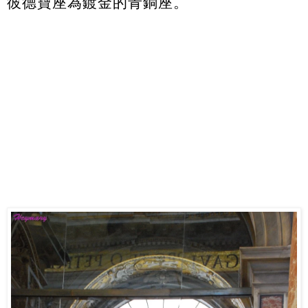
彼德寶座為鍍金的青銅座。