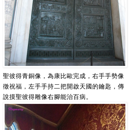
聖彼得青銅像，為康比歐完成，右手手勢像
徵祝福，左手手持二把開啟天國的鑰匙，傳
說摸聖彼得雕像右腳能治百病。