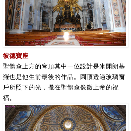
彼德寶座
聖體傘上方的穹頂其中一位設計是米開朗基
羅也是他生前最後的作品。圓頂透過玻璃窗
戶所照下的光，撒在聖體傘像徵上帝的祝
福。